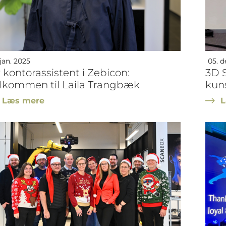
 jan. 2025
05. d
 kontorassistent i Zebicon:
3D 
lkommen til Laila Trangbæk
kuns
Læs mere
L