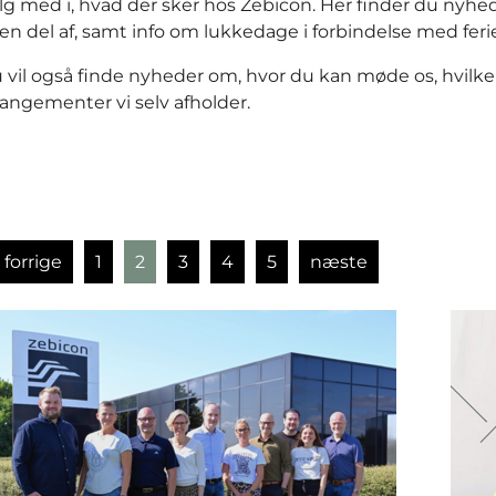
lg med i, hvad der sker hos Zebicon. Her finder du nyhed
 en del af, samt info om lukkedage i forbindelse med feri
 vil også finde nyheder om, hvor du kan møde os, hvilke 
rangementer vi selv afholder.
forrige
1
2
3
4
5
næste