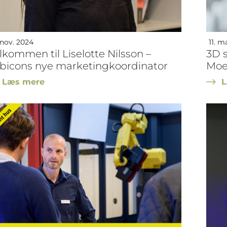
 nov. 2024
11. m
lkommen til Liselotte Nilsson –
3D 
bicons nye marketingkoordinator
Moe
Læs mere
L