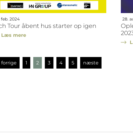
 feb. 2024
28. a
ch Tour åbent hus starter op igen
Opl
202
Læs mere
L
forrige
1
2
3
4
5
næste