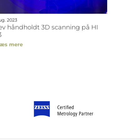
ug. 2023
ev håndholdt 3D scanning på HI
3
æs mere