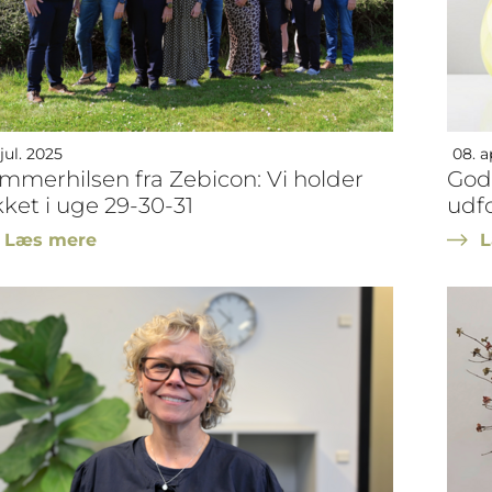
 jul. 2025
08. a
mmerhilsen fra Zebicon: Vi holder
God 
kket i uge 29-30-31
udf
Læs mere
L