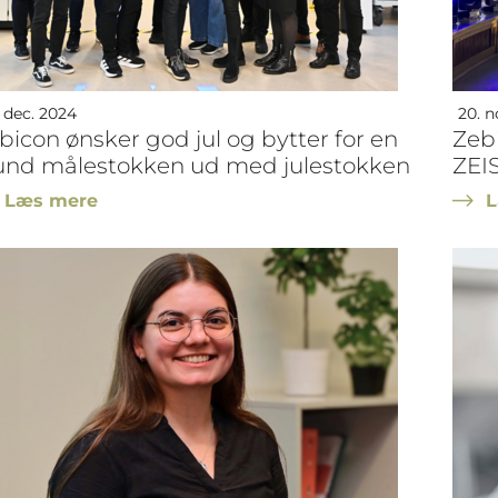
 dec. 2024
20. n
bicon ønsker god jul og bytter for en
Zeb
und målestokken ud med julestokken
ZEIS
Læs mere
L