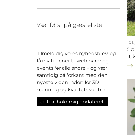
Vær først på gæstelisten
01.
So
Tilmeld dig vores nyhedsbrev, og
lu
få invitationer til webinarer og
events før alle andre – og vær
samtidig på forkant med den
nyeste viden inden for 3D
scanning og kvalitetskontrol.
Ja tak, hold mig opdateret