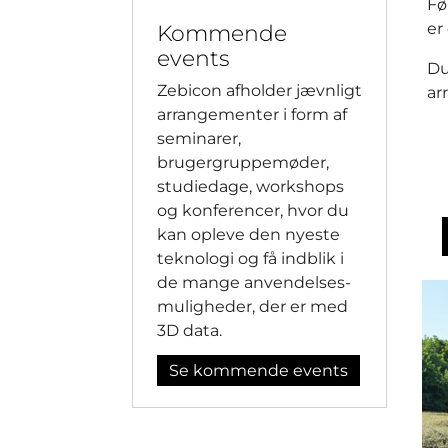
Fø
er
Kommende
events
Du
Zebicon afholder jævnligt
ar
arrangementer i form af
seminarer,
brugergruppemøder,
studiedage, workshops
og konferencer, hvor du
kan opleve den nyeste
teknologi og få indblik i
de mange anvendelses-
muligheder, der er med
3D data.
Se kommende events