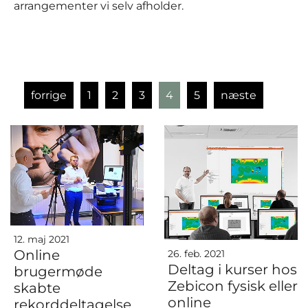
arrangementer vi selv afholder.
forrige
1
2
3
4
5
næste
12. maj 2021
Online
26. feb. 2021
Deltag i kurser hos
brugermøde
Zebicon fysisk eller
skabte
online
rekorddeltagelse