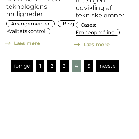
Intelligent
teknologiens
udvikling af
muligheder
tekniske emner
Arrangementer
Blog:
Cases:
Kvalitetskontrol
Emneopmåling
Læs mere
Læs mere
forrige
1
2
3
4
5
næste