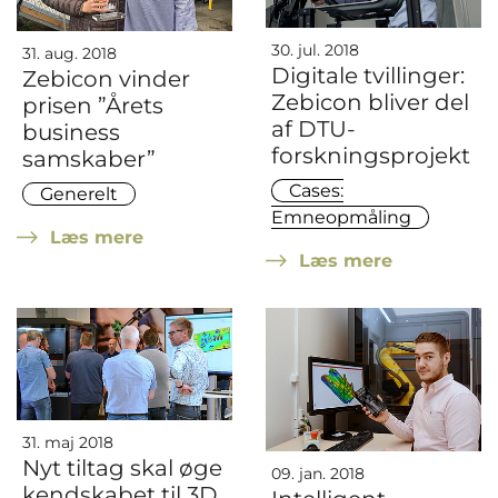
30. jul. 2018
31. aug. 2018
Digitale tvillinger:
Zebicon vinder
Zebicon bliver del
prisen ”Årets
af DTU-
business
forskningsprojekt
samskaber”
Cases:
Generelt
Emneopmåling
Læs mere
Læs mere
31. maj 2018
Nyt tiltag skal øge
09. jan. 2018
kendskabet til 3D