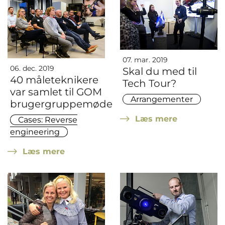
07. mar. 2019
06. dec. 2019
Skal du med til
40 måleteknikere
Tech Tour?
var samlet til GOM
Arrangementer
brugergruppemøde
Læs mere
Cases: Reverse
engineering
Læs mere