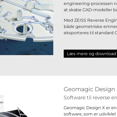
engineering-processen n
at skabe CAD-modeller b
Med ZEISS Reverse Engin
både geometriske emner 
eksporteres til standard
Læs mere og download
Geomagic Design
Software til reverse 
Geomagic Design X er en 
software, som er udviklet 