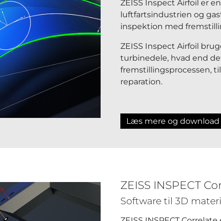
ZEISS Inspect Airfoil er en
luftfartsindustrien og ga
inspektion med fremstilli
ZEISS Inspect Airfoil bruge
turbinedele, hvad end det
fremstillingsprocessen, til
reparation.
Læs mere og download
ZEISS INSPECT Cor
Software til 3D mater
ZEISS INSPECT Correlate e