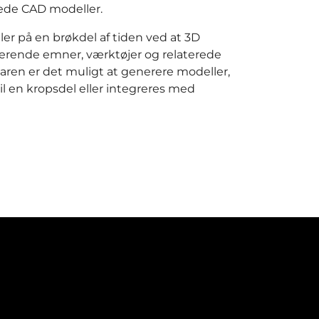
rede CAD modeller.
r på en brøkdel af tiden ved at 3D
terende emner, værktøjer og relaterede
en er det muligt at generere modeller,
til en kropsdel eller integreres med