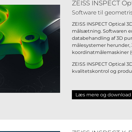
ZEISS INSPECT Opt
Software til geometri
ZEISS INSPECT Optical 3D 
målsætning. Softwaren er 
databehandling af 3D pun
målesystemer herunder, 
koordinatmålemaskiner 
ZEISS INSPECT Optical 3D
kvalitetskontrol og produ
Læs mere og download