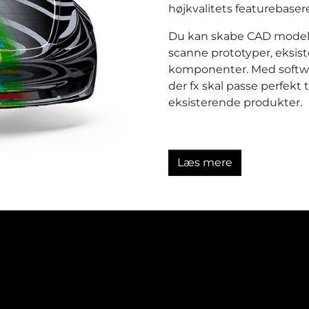
højkvalitets featurebase
Du kan skabe CAD modelle
scanne prototyper, eksis
komponenter. Med softwar
der fx skal passe perfekt 
eksisterende produkter.
Læs mere