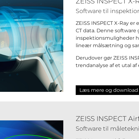
ZEISS INSPECT X-
Software til inspektio
ZEISS INSPECT X-Ray er en
CT data. Denne software g
inspektionsmuligheder h
lineær målsætning og s
Derudover gør ZEISS INSP
trendanalyse af et utal af
Læs mere og download
ZEISS INSPECT Airf
Software til måletekni