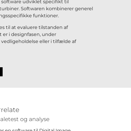
 software udviklet specifikt til
sturbiner. Softwaren kombinerer generel
ngsspecifikke funktioner.
s til at evaluere tilstanden af
 er i designfasen, under
 vedligeholdelse eller i tilfælde af
relate
ialetest og analyse
r en software til Digital Image