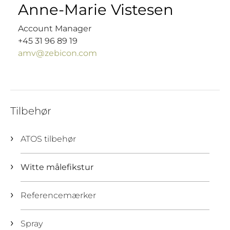
Anne-Marie Vistesen
Account Manager
+45 31 96 89 19
amv@zebicon.com
Tilbehør
ATOS tilbehør
Witte målefikstur
Referencemærker
Spray