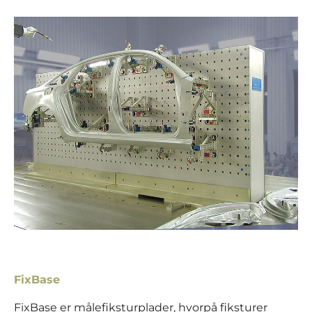
FixBase
FixBase er målefiksturplader, hvorpå fiksturer