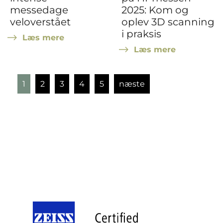
messedage
2025: Kom og
veloverstået
oplev 3D scanning
i praksis
Læs mere
Læs mere
1
2
3
4
5
næste