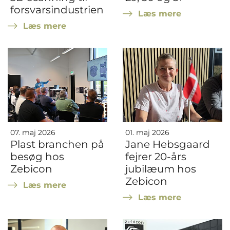
forsvarsindustrien
Læs mere
Læs mere
07. maj 2026
01. maj 2026
Plast branchen på
Jane Hebsgaard
besøg hos
fejrer 20-års
Zebicon
jubilæum hos
Zebicon
Læs mere
Læs mere