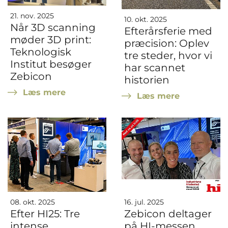
21. nov. 2025
10. okt. 2025
Når 3D scanning
Efterårsferie med
møder 3D print:
præcision: Oplev
Teknologisk
tre steder, hvor vi
Institut besøger
har scannet
Zebicon
historien
Læs mere
Læs mere
08. okt. 2025
16. jul. 2025
Efter HI25: Tre
Zebicon deltager
intense
på HI-messen