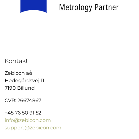
Kontakt
Zebicon a/s
Hedegårdsvej 11
7190 Billund
CVR: 26674867
+45 76 50 91 52
info@zebicon.com
support@zebicon.com