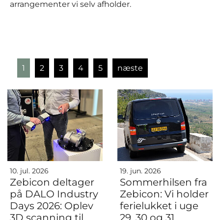
arrangementer vi selv afholder.
1
2
3
4
5
næste
10. jul. 2026
19. jun. 2026
Zebicon deltager
Sommerhilsen fra
på DALO Industry
Zebicon: Vi holder
Days 2026: Oplev
ferielukket i uge
3D scanning til
29, 30 og 31