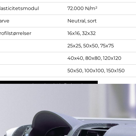
lasticitetsmodul
72.000 N/m²
arve
Neutral, sort
rofilstørrelser
16x16, 32x32
25x25, 50x50, 75x75
40x40, 80x80, 120x120
50x50, 100x100, 150x150
æs mere og download Alufix kataloget