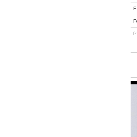
E
F
P
L