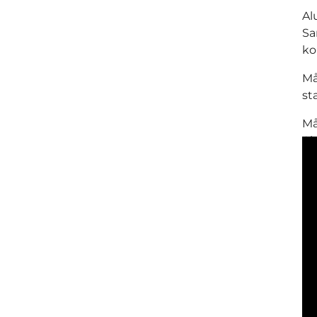
Al
Sa
ko
Må
st
Må
Al
la