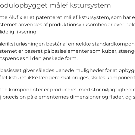
odulopbygget målefikstursystem
tte Alufix er et patenteret målefikstursystem, som har e
stemet anvendes af produktionsvirksomheder over hele 
lidelig fiksering.
lefiksturløsningen består af en række standardkomponen
stemet er baseret på basiselementer som kuber, stænge
stspændes til den ønskede form.
 basissæt giver således uanede muligheder for at opbyg
lefiksturet ikke længere skal bruges, skilles komponente
tte komponenter er produceret med stor nøjagtighed og a
j præcision på elementernes dimensioner og flader, og s
ow larger version