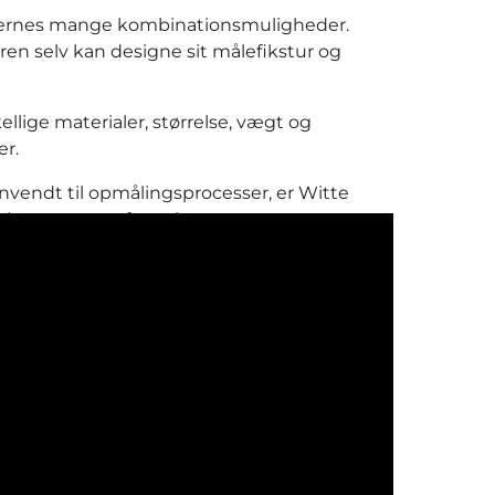
nternes mange kombinationsmuligheder.
ren selv kan designe sit målefikstur og
llige materialer, størrelse, vægt og
er.
anvendt til opmålingsprocesser, er Witte
ejseprocesser, fræsning og