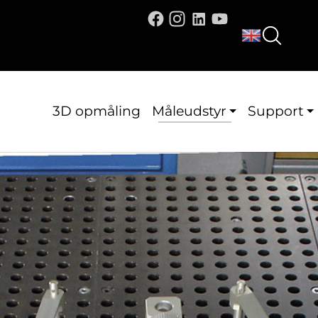
3D opmåling
Måleudstyr
Support