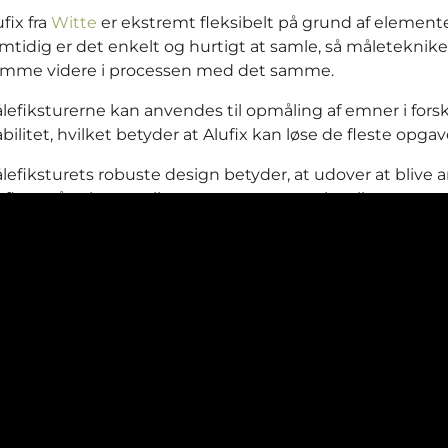
ufix fra
Witte
er ekstremt fleksibelt på grund af eleme
mtidig er det enkelt og hurtigt at samle, så måleteknike
mme videre i processen med det samme.
lefiksturerne kan anvendes til opmåling af emner i forske
abilitet, hvilket betyder at Alufix kan løse de fleste opgav
lefiksturets robuste design betyder, at udover at blive 
ufix også velegnet til montage og opretning, lime- og sv
serbearbejdning.