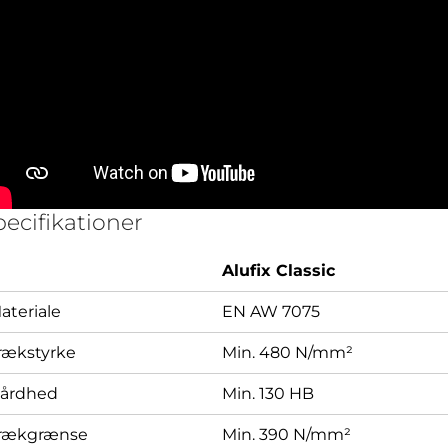
pecifikationer
Alufix Classic
ateriale
EN AW 7075
rækstyrke
Min. 480 N/mm²
årdhed
Min. 130 HB
rækgrænse
Min. 390 N/mm²