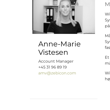
M
Wi
Sy
på
Må
Sy
Anne-Marie
fa
Vistesen
Et
Account Manager
må
+45 31 96 89 19
amv@zebicon.com
Wi
hø
Sh