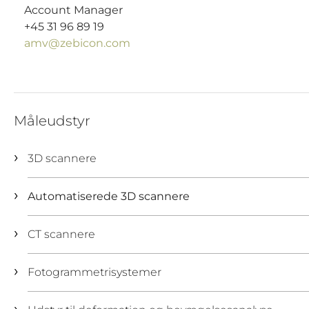
Account Manager
+45 31 96 89 19
amv@zebicon.com
Måleudstyr
3D scannere
Automatiserede 3D scannere
CT scannere
Fotogrammetrisystemer