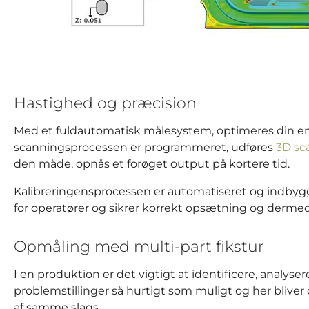
Hastighed og præcision
Med et fuldautomatisk målesystem, optimeres din em
scanningsprocessen er programmeret, udføres
3D sc
den måde, opnås et forøget output på kortere tid.
Kalibreringensprocessen er automatiseret og indbygg
for operatører og sikrer korrekt opsætning og derme
Opmåling med multi-part fikstur
I en produktion er det vigtigt at identificere, analys
problemstillinger så hurtigt som muligt og her blive
af samme slags.