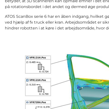
betyder, at 3D scanneren kan opmåle emner i det e
på rotationsbordet i det andet og dermed øge produk
ATOS ScanBox serie 6 har en åben indgang, hvilket g
ved hjælp af fx truck eller kran. Arbejdsområdet er sik
hindrer robotten i at køre i det arbejdsområde, hvor de