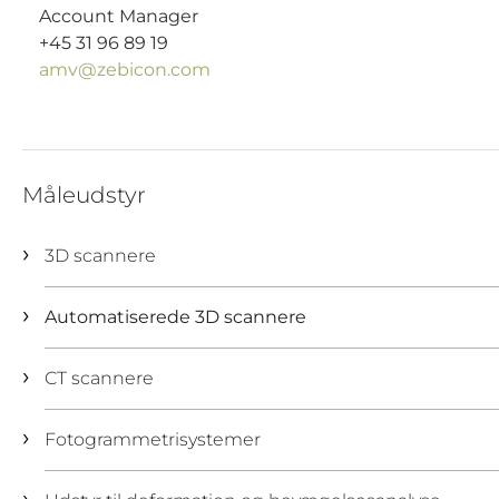
Account Manager
+45 31 96 89 19
amv@zebicon.com
Måleudstyr
3D scannere
Automatiserede 3D scannere
CT scannere
Fotogrammetrisystemer