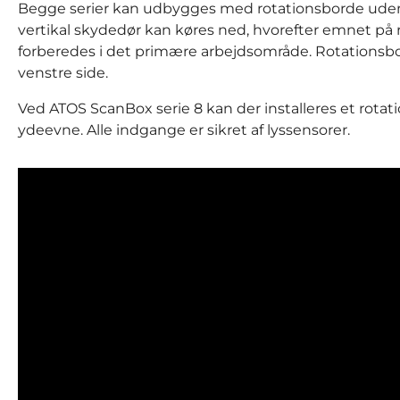
Begge serier kan udbygges med rotationsborde uden
vertikal skydedør kan køres ned, hvorefter emnet på
forberedes i det primære arbejdsområde. Rotationsbor
venstre side.
Ved ATOS ScanBox serie 8 kan der installeres et rotat
ydeevne. Alle indgange er sikret af lyssensorer.