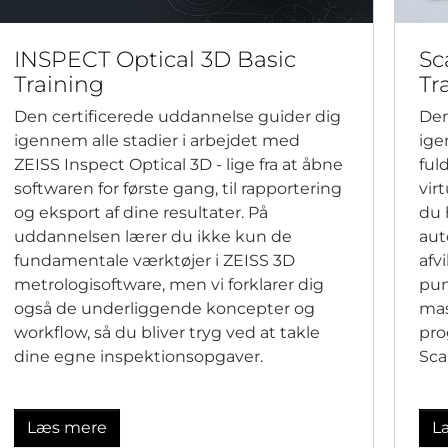
INSPECT Optical 3D Basic
Sc
Training
Tr
Den certificerede uddannelse guider dig
Den
igennem alle stadier i arbejdet med
ige
ZEISS Inspect Optical 3D - lige fra at åbne
ful
softwaren for første gang, til rapportering
vir
og eksport af dine resultater. På
du 
uddannelsen lærer du ikke kun de
aut
fundamentale værktøjer i ZEISS 3D
afv
metrologisoftware, men vi forklarer dig
pun
også de underliggende koncepter og
mas
workflow, så du bliver tryg ved at takle
pro
dine egne inspektionsopgaver.
Sca
Læs mere
L