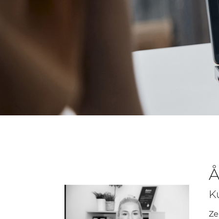
Å
K
Ze