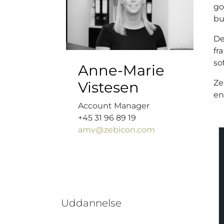
go
bu
De
fr
so
Anne-Marie
Ze
Vistesen
en
Account Manager
+45 31 96 89 19
amv@zebicon.com
Uddannelse