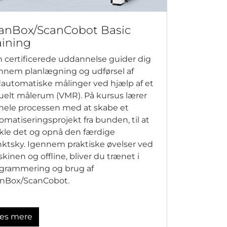
anBox/ScanCobot Basic
aining
 certificerede uddannelse guider dig
nnem planlægning og udførsel af
dautomatiske målinger ved hjælp af et
tuelt målerum (VMR). På kursus lærer
hele processen med at skabe et
omatiseringsprojekt fra bunden, til at
ikle det og opnå den færdige
ktsky. Igennem praktiske øvelser ved
kinen og offline, bliver du trænet i
grammering og brug af
nBox/ScanCobot.
æs mere