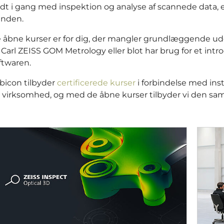
dt i gang med inspektion og analyse af scannede data, e
nden.
 åbne kurser er for dig, der mangler grundlæggende ud
a Carl ZEISS GOM Metrology eller blot har brug for et intr
ftwaren.
bicon tilbyder
certificerede kurser
i forbindelse med inst
 virksomhed, og med de åbne kurser tilbyder vi den sa