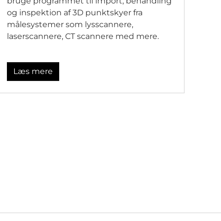
bruge programmet til import, behandling
og inspektion af 3D punktskyer fra
målesystemer som lysscannere,
laserscannere, CT scannere med mere.
Læs mere