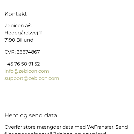
Kontakt
Zebicon a/s
Hedegårdsvej 11
7190 Billund
CVR: 26674867
+45 76 50 91 52
info@zebicon.com
support@zebicon.com
Hent og send data
Overfør store mængder data med WeTransfer. Send