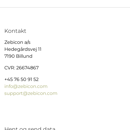
Kontakt
Zebicon a/s
Hedegårdsvej 11
7190 Billund
CVR: 26674867
+45 76 50 91 52
info@zebicon.com
support@zebicon.com
Hent og send data