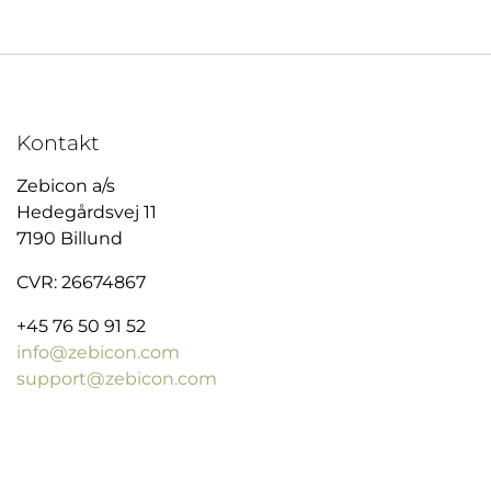
Kontakt
Zebicon a/s
Hedegårdsvej 11
7190 Billund
CVR: 26674867
+45 76 50 91 52
info@zebicon.com
support@zebicon.com