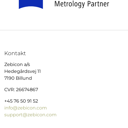
Kontakt
Zebicon a/s
Hedegårdsvej 11
7190 Billund
CVR: 26674867
+45 76 50 91 52
info@zebicon.com
support@zebicon.com