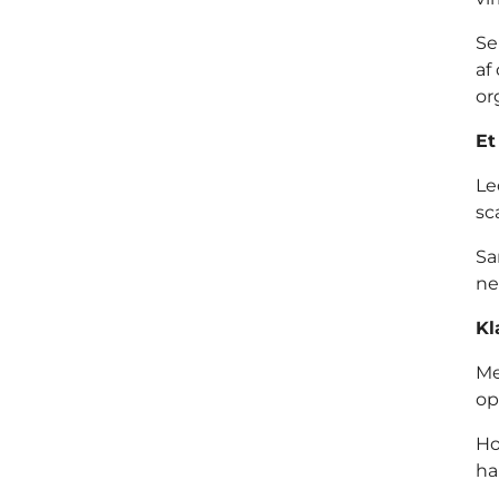
Se
af
or
Et
Le
sc
Sa
ne
Kl
Me
op
Ho
ha