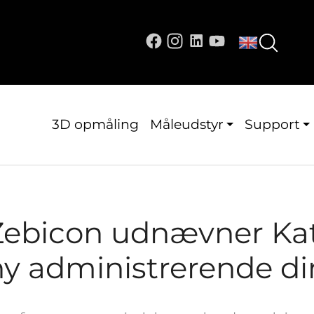
3D opmåling
Måleudstyr
Support
Zebicon udnævner Ka
ny administrerende di