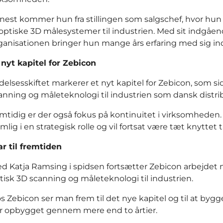
nest kommer hun fra stillingen som salgschef, hvor hun
 optiske 3D målesystemer til industrien. Med sit indgåe
ganisationen bringer hun mange års erfaring med sig ind
 nyt kapitel for Zebicon
delsesskiftet markerer et nyt kapitel for Zebicon, som 
anning og måleteknologi til industrien som dansk distrib
mtidig er der også fokus på kontinuitet i virksomheden
mlig i en strategisk rolle og vil fortsat være tæt knyttet 
ar til fremtiden
d Katja Ramsing i spidsen fortsætter Zebicon arbejdet m
tisk 3D scanning og måleteknologi til industrien.
s Zebicon ser man frem til det nye kapitel og til at by
r opbygget gennem mere end to årtier.