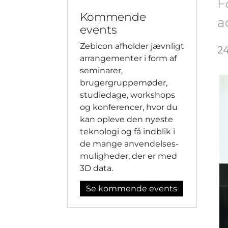
F
Kommende
a
events
Zebicon afholder jævnligt
2
arrangementer i form af
seminarer,
brugergruppemøder,
studiedage, workshops
og konferencer, hvor du
kan opleve den nyeste
teknologi og få indblik i
de mange anvendelses-
muligheder, der er med
3D data.
Se kommende events