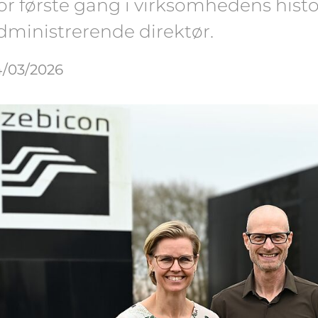
or første gang i virksomhedens histo
dministrerende direktør.
4/03/2026