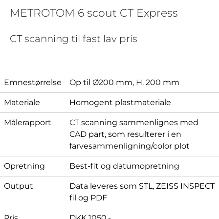
METROTOM 6 scout CT Express
CT scanning til fast lav pris
Emnestørrelse
Op til Ø200 mm, H. 200 mm
Materiale
Homogent plastmateriale
Målerapport
CT scanning sammenlignes med
CAD part, som resulterer i en
farvesammenligning/color plot
Opretning
Best-fit og datumopretning
Output
Data leveres som STL, ZEISS INSPECT
fil og PDF
Pris
DKK 1050,-