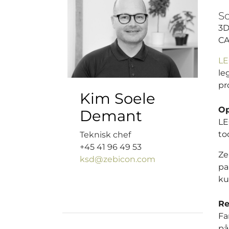
Sc
3D
CA
LE
le
pr
Kim Soele
O
Demant
LE
to
Teknisk chef
+45 41 96 49 53
Ze
ksd@zebicon.com
pa
ku
Re
Fa
på