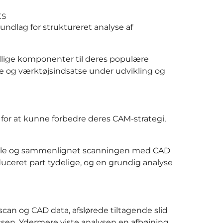
ts
undlag for struktureret analyse af
kellige komponenter til deres populære
e og værktøjsindsatse under udvikling og
or at kunne forbedre deres CAM-strategi,
nicle og sammenlignet scanningen med CAD
uceret part tydelige, og en grundig analyse
can og CAD data, afslørede tiltagende slid
sen. Ydermere viste analysen en afbøjning