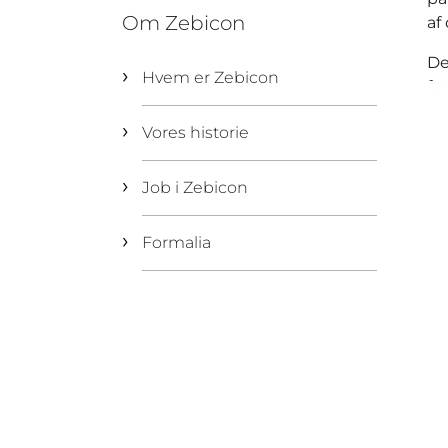
Om Zebicon
af
De
Hvem er Zebicon
fo
Vores historie
Job i Zebicon
Formalia