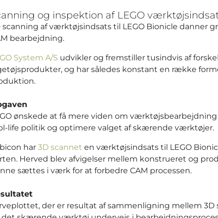
anning og inspektion af LEGO værktøjsindsa
 scanning af værktøjsindsats til LEGO Bionicle danner gr
M bearbejdning.
GO System A/S
udvikler og fremstiller tusindvis af fors
getøjsprodukter, og har således konstant en række form
oduktion.
pgaven
GO ønskede at få mere viden om værktøjsbearbejdning f
ol-life politik og optimere valget af skærende værktøjer.
bicon har
3D scannet
en værktøjsindsats til LEGO Bio
rten. Herved blev afvigelser mellem konstrueret og prod
nne sættes i værk for at forbedre CAM processen.
sultatet
rveplottet, der er resultat af sammenligning mellem 3D s
 det skærende værktøj undervejs i bearbejdningsproces