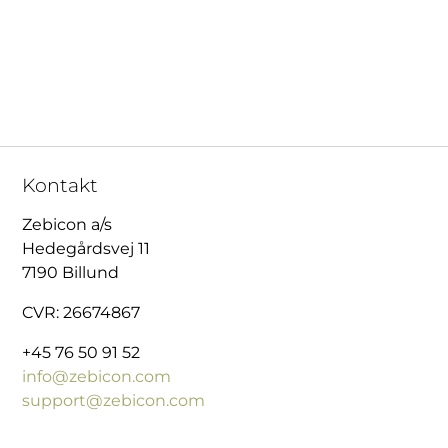
Kontakt
Zebicon a/s
Hedegårdsvej 11
7190 Billund
CVR: 26674867
+45 76 50 91 52
info@zebicon.com
support@zebicon.com