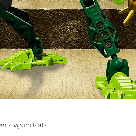
ærktøjsindsats