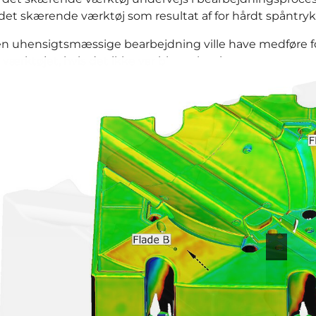
 det skærende værktøj som resultat af for hårdt spåntryk
n uhensigtsmæssige bearbejdning ville have medføre 
r værktøjet, hvis det ikke var blevet korrigeret.
Forrige