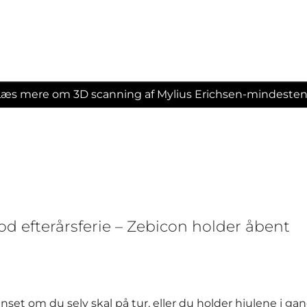
Læs mere om 3D scanning af Mylius Erichsen-mindesten
od efterårsferie – Zebicon holder åbent
nset om du selv skal på tur, eller du holder hjulene i gan