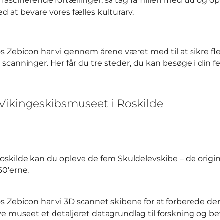
 fascinerende fortællinger, så tag familien med ud og op
d at bevare vores fælles kulturarv.
s Zebicon har vi gennem årene været med til at sikre f
 scanninger. Her får du tre steder, du kan besøge i din fer
. Vikingeskibsmuseet i Roskilde
Roskilde kan du opleve de fem Skuldelevskibe – de origin
60’erne.
s Zebicon har vi 3D scannet skibene for at forberede dere
ve museet et detaljeret datagrundlag til forskning og be