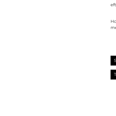
eft
Ho
me