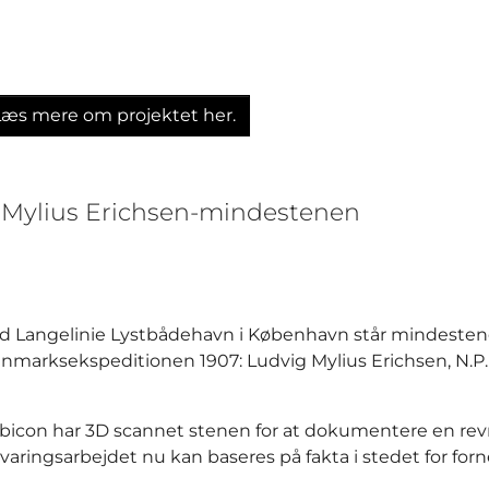
Læs mere om projektet her.
. Mylius Erichsen-mindestenen
d Langelinie Lystbådehavn i København står mindestenen
nmarksekspeditionen 1907: Ludvig Mylius Erichsen, N.
bicon har 3D scannet stenen for at dokumentere en revn
varingsarbejdet nu kan baseres på fakta i stedet for fo