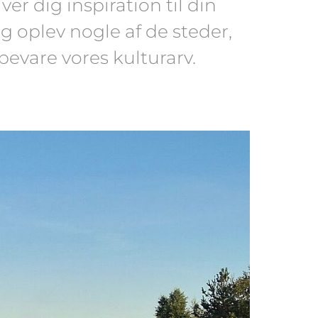
er dig inspiration til din
 oplev nogle af de steder,
evare vores kulturarv.