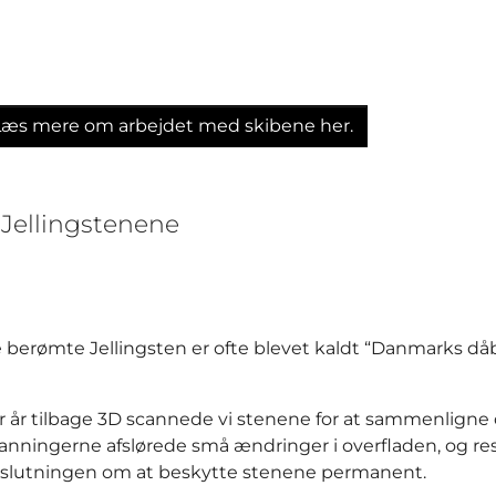
Læs mere om arbejdet med skibene her.
. Jellingstenene
 berømte Jellingsten er ofte blevet kaldt “Danmarks dåbs
r år tilbage 3D scannede vi stenene for at sammenligne
anningerne afslørede små ændringer i overfladen, og res
slutningen om at beskytte stenene permanent.