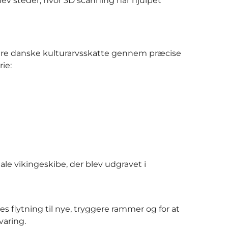
lev steder, hvor 3D scanning har hjulpet
lere danske kulturarvsskatte gennem præcise
ie:
ale vikingeskibe, der blev udgravet i
s flytning til nye, tryggere rammer og for at
varing.