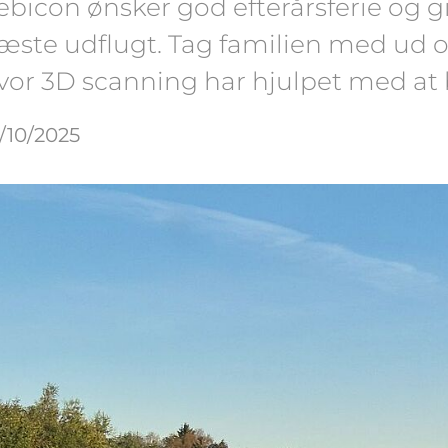
ebicon ønsker god efterårsferie og giv
æste udflugt. Tag familien med ud og
vor 3D scanning har hjulpet med at b
/10/2025