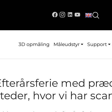
3D opmåling
Måleudstyr
Support
fterårsferie med præc
teder, hvor vi har sca