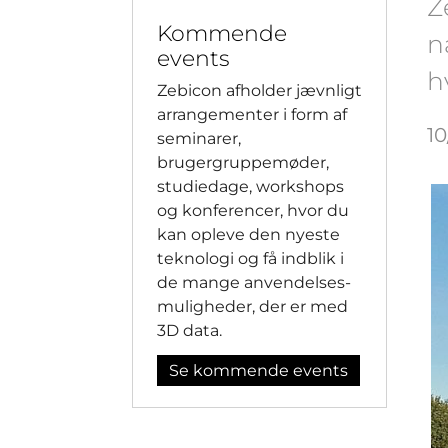
Z
Kommende
n
events
h
Zebicon afholder jævnligt
arrangementer i form af
10
seminarer,
brugergruppemøder,
studiedage, workshops
og konferencer, hvor du
kan opleve den nyeste
teknologi og få indblik i
de mange anvendelses-
muligheder, der er med
3D data.
Se kommende events