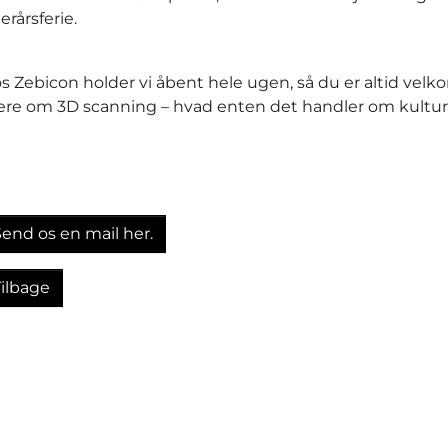
erårsferie.
s Zebicon holder vi åbent hele ugen, så du er altid velko
re om 3D scanning – hvad enten det handler om kulturarv 
Send os en mail her.
Tilbage