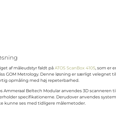
øsning
lget af måleudstyr faldt på
ATOS ScanBox 4105
, som er e
iss GOM Metrology. Denne løsning er særligt velegnet til
rtig opmåling med høj repeterbarhed.
s Ammeraal Beltech Modular anvendes 3D scanneren til
erholder specifikationerne. Derudover anvendes systemet t
ke kunne ses med tidligere målemetoder.