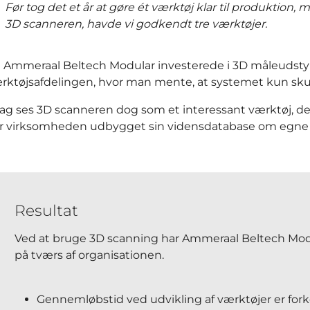
Før tog det et år at gøre ét værktøj klar til produktio
3D scanneren, havde vi godkendt tre værktøjer.
 Ammeraal Beltech Modular investerede i 3D måleudstyr
rktøjsafdelingen, hvor man mente, at systemet kun skull
dag ses 3D scanneren dog som et interessant værktøj, d
r virksomheden udbygget sin vidensdatabase om egne 
Resultat
Ved at bruge 3D scanning har Ammeraal Beltech Modul
på tværs af organisationen.
Gennemløbstid ved udvikling af værktøjer er for