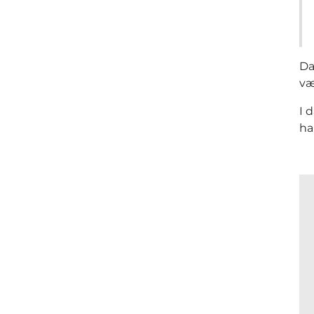
Da
væ
I 
ha