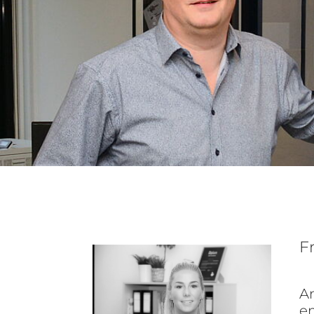
F
Am
e