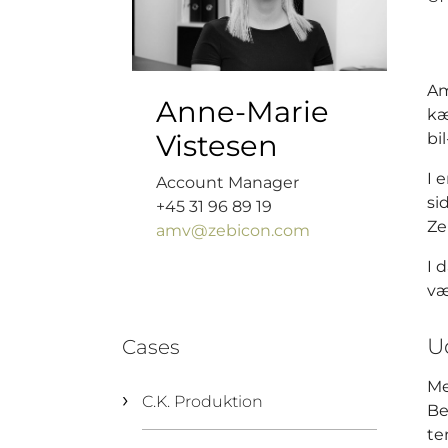
Am
Anne-Marie
kæ
Vistesen
bi
I 
Account Manager
si
+45 31 96 89 19
Ze
amv@zebicon.com
I 
væ
U
Cases
Me
C.K. Produktion
Be
te