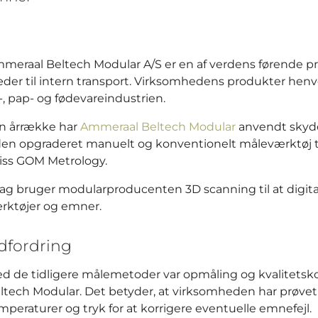
meraal Beltech Modular A/S er en af verdens førende 
der til intern transport. Virksomhedens produkter henvend
l-, pap- og fødevareindustrien.
en årrække har
Ammeraal Beltech Modular
anvendt skydel
den opgraderet manuelt og konventionelt måleværktøj ti
iss GOM Metrology.
dag bruger modularproducenten 3D scanning til at digit
rktøjer og emner.
dfordring
d de tidligere målemetoder var opmåling og kvalitetsk
ltech Modular. Det betyder, at virksomheden har prøvet 
mperaturer og tryk for at korrigere eventuelle emnefejl.