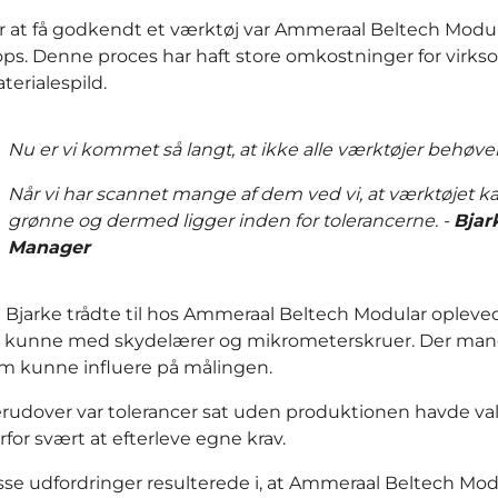
r at få godkendt et værktøj var Ammeraal Beltech Modular 
ops. Denne proces har haft store omkostninger for vir
terialespild.
Nu er vi kommet så langt, at ikke alle værktøjer behøver
Når vi har scannet mange af dem ved vi, at værktøjet ka
grønne og dermed ligger inden for tolerancerne.
-
Bjar
Manager
 Bjarke trådte til hos Ammeraal Beltech Modular opleved
 kunne med skydelærer og mikrometerskruer. Der mangl
m kunne influere på målingen.
rudover var tolerancer sat uden produktionen havde val
rfor svært at efterleve egne krav.
sse udfordringer resulterede i, at Ammeraal Beltech Mod