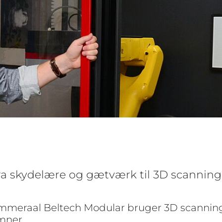
ra skydelære og gætværk til 3D scanning
meraal Beltech Modular bruger 3D scanning ti
mner