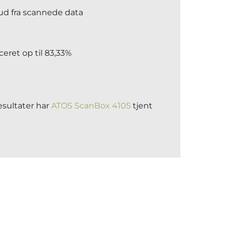
ud fra scannede data
ret op til 83,33%
sultater har
ATOS ScanBox 4105
tjent