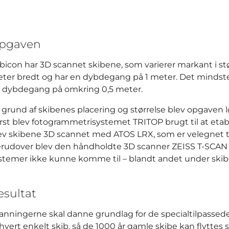
pgaven
bicon har 3D scannet skibene, som varierer markant i stør
ter bredt og har en dybdegang på 1 meter. Det mindste e
 dybdegang på omkring 0,5 meter.
 grund af skibenes placering og størrelse blev opgaven 
rst blev fotogrammetrisystemet TRITOP brugt til at etab
ev skibene 3D scannet med ATOS LRX, som er velegnet ti
rudover blev den håndholdte 3D scanner ZEISS T-SCAN ha
stemer ikke kunne komme til – blandt andet under skib
esultat
anningerne skal danne grundlag for de specialtilpassede 
l hvert enkelt skib, så de 1000 år gamle skibe kan flyttes 
“Det er altid interessant at arbejde med historie på den