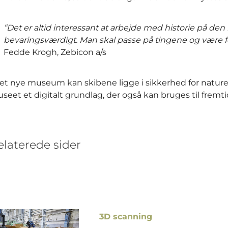
bevaringsværdigt. Man skal passe på tingene og være 
Fedde Krogh, Zebicon a/s
det nye museum kan skibene ligge i sikkerhed for natur
seet et digitalt grundlag, der også kan bruges til fremti
elaterede sider
3D scanning
3D scanning er en teknologi, de
emne. Teknologien bruges primæ
kvalitetskontrol og emneopmål