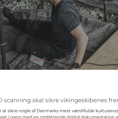
D scanning skal sikre vikingeskibenes fr
r at sikre nogle af Danmarks mest værdifulde kulturarv
ret i gang med en omfattende digital dokumentation af