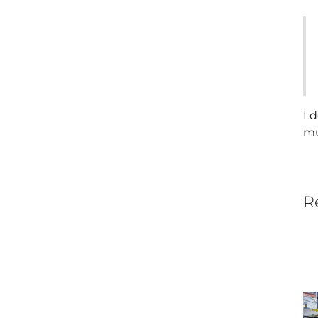
I 
mu
R