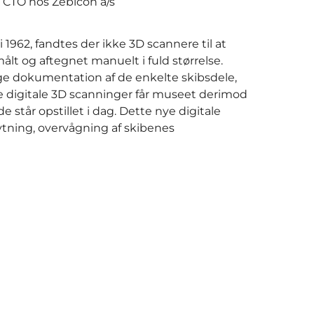
r CTO hos Zebicon a/s
 1962, fandtes der ikke 3D scannere til at
lt og aftegnet manuelt i fuld størrelse.
ige dokumentation af de enkelte skibsdele,
de digitale 3D scanninger får museet derimod
står opstillet i dag. Dette nye digitale
tning, overvågning af skibenes