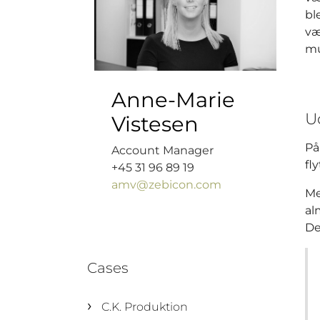
bl
væ
mu
Anne-Marie
U
Vistesen
På
Account Manager
fl
+45 31 96 89 19
amv@zebicon.com
Me
al
De
Cases
C.K. Produktion