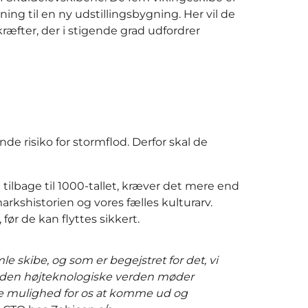
ng til en ny udstillingsbygning. Her vil de
æfter, der i stigende grad udfordrer
de risiko for stormflod. Derfor skal de
tilbage til 1000-tallet, kræver det mere end
rkshistorien og vores fælles kulturarv.
ør de kan flyttes sikkert.
mle skibe, og som er begejstret for det, vi
når den højteknologiske verden møder
e mulighed for os at komme ud og