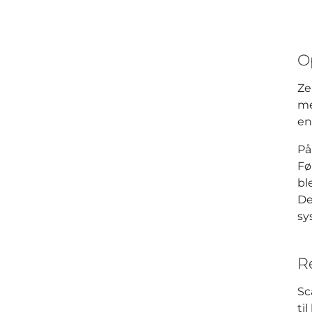
O
Ze
me
en
På
Fø
bl
De
sy
R
Sc
ti