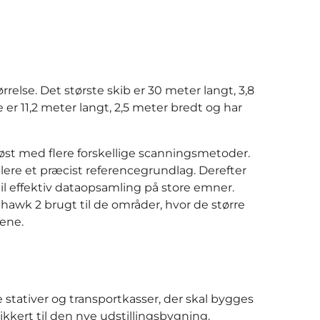
relse. Det største skib er 30 meter langt, 3,8
r 11,2 meter langt, 2,5 meter bredt og har
løst med flere forskellige scanningsmetoder.
lere et præcist referencegrundlag. Derefter
l effektiv dataopsamling på store emner.
wk 2 brugt til de områder, hvor de større
ene.
stativer og transportkasser, der skal bygges
sikkert til den nye udstillingsbygning.
 måde, og specielt noget der er så