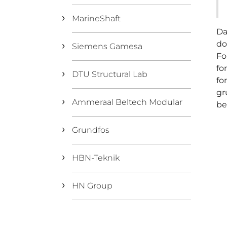
MarineShaft
Da
do
Siemens Gamesa
Fo
fo
DTU Structural Lab
fo
gr
Ammeraal Beltech Modular
be
Grundfos
HBN-Teknik
HN Group