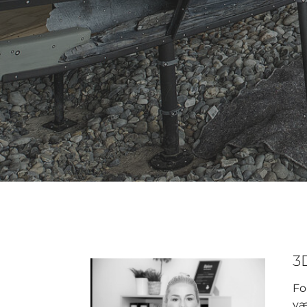
3
Fo
væ