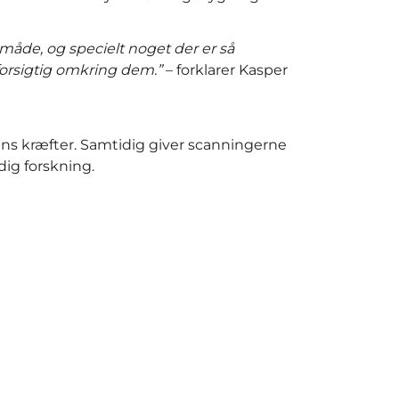
forsigtig omkring dem.”
– forklarer Kasper
ens kræfter. Samtidig giver scanningerne
dig forskning.
r kan skabe en digital 3D model af et fysisk
rt til reverse engineering-opgaver eller
ing.