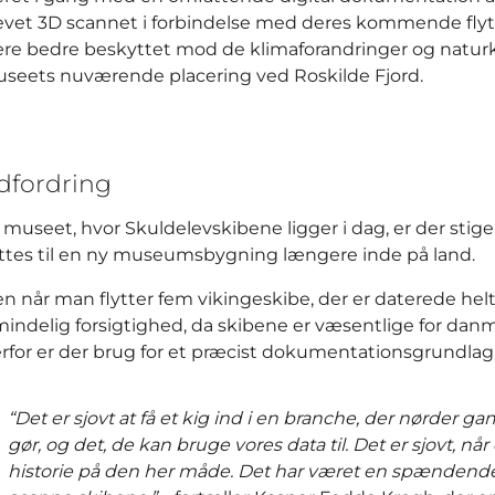
evet 3D scannet i forbindelse med deres kommende flytni
re bedre beskyttet mod de klimaforandringer og naturkr
seets nuværende placering ved Roskilde Fjord.
dfordring
 museet, hvor Skuldelevskibene ligger i dag, er der stigen
yttes til en ny museumsbygning længere inde på land.
n når man flytter fem vikingeskibe, der er daterede helt 
mindelig forsigtighed, da skibene er væsentlige for danma
rfor er der brug for et præcist dokumentationsgrundlag, f
“Det er sjovt at få et kig ind i en branche, der nørder ga
gør, og det, de kan bruge vores data til. Det er sjovt, 
historie på den her måde. Det har været en spændend