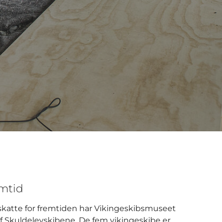
emtid
sskatte for fremtiden har Vikingeskibsmuseet
 Skuldelevskibene. De fem vikingeskibe er