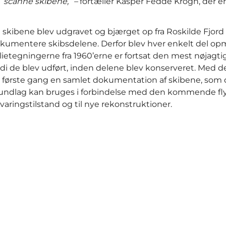
scanne skibene,” –
fortæller Kasper Fedde Krogh, der e
 skibene blev udgravet og bjærget op fra Roskilde Fjord i
kumentere skibsdelene. Derfor blev hver enkelt del opmå
lietegningerne fra 1960’erne er fortsat den mest nøjagt
rdi de blev udført, inden delene blev konserveret. Med 
r første gang en samlet dokumentation af skibene, som de 
undlag kan bruges i forbindelse med den kommende fly
varingstilstand og til nye rekonstruktioner.